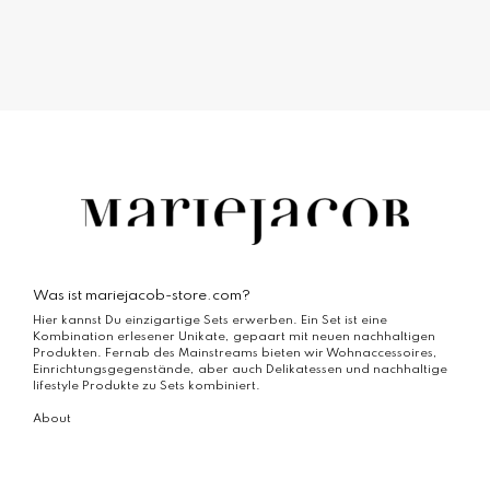
auf.
Die
Optionen
können
auf
der
Produktseite
gewählt
werden
Was ist mariejacob-store.com?
Hier kannst Du einzigartige Sets erwerben. Ein Set ist eine
Kombination erlesener Unikate, gepaart mit neuen nachhaltigen
Produkten. Fernab des Mainstreams bieten wir Wohnaccessoires,
Einrichtungsgegenstände, aber auch Delikatessen und nachhaltige
lifestyle Produkte zu Sets kombiniert.
About