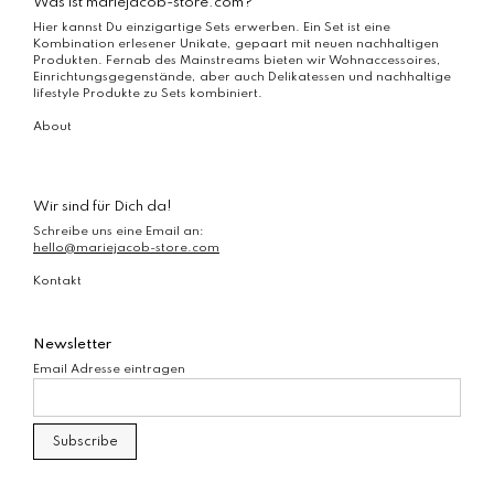
Was ist mariejacob-store.com?
Hier kannst Du einzigartige Sets erwerben. Ein Set ist eine
Kombination erlesener Unikate, gepaart mit neuen nachhaltigen
Produkten. Fernab des Mainstreams bieten wir Wohnaccessoires,
Einrichtungsgegenstände, aber auch Delikatessen und nachhaltige
lifestyle Produkte zu Sets kombiniert.
About
Wir sind für Dich da!
Schreibe uns eine Email an:
hello@mariejacob-store.com
Kontakt
Newsletter
Email Adresse eintragen