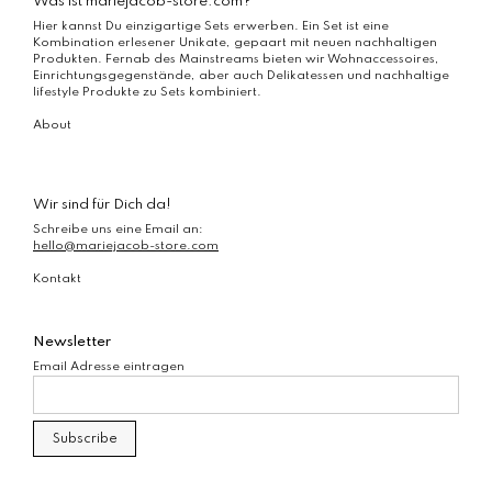
Was ist mariejacob-store.com?
Hier kannst Du einzigartige Sets erwerben. Ein Set ist eine
Kombination erlesener Unikate, gepaart mit neuen nachhaltigen
Produkten. Fernab des Mainstreams bieten wir Wohnaccessoires,
Einrichtungsgegenstände, aber auch Delikatessen und nachhaltige
lifestyle Produkte zu Sets kombiniert.
About
Wir sind für Dich da!
Schreibe uns eine Email an:
hello@mariejacob-store.com
Kontakt
Newsletter
Email Adresse eintragen