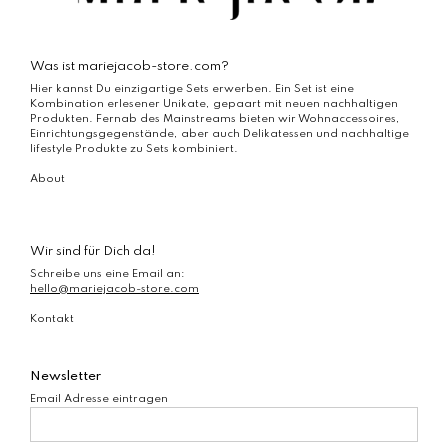
können
Optionen
auf
können
der
auf
Produktseite
der
Was ist mariejacob-store.com?
gewählt
Produktseite
werden
Hier kannst Du einzigartige Sets erwerben. Ein Set ist eine
gewählt
Kombination erlesener Unikate, gepaart mit neuen nachhaltigen
werden
Produkten. Fernab des Mainstreams bieten wir Wohnaccessoires,
Einrichtungsgegenstände, aber auch Delikatessen und nachhaltige
lifestyle Produkte zu Sets kombiniert.
About
Wir sind für Dich da!
Schreibe uns eine Email an:
hello@mariejacob-store.com
Kontakt
Newsletter
Email Adresse eintragen