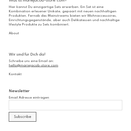
Was ist mariejacob-store.com?
Hier kannst Du einzigartige Sets erwerben. Ein Set ist eine
Kombination erlesener Unikate, gepaart mit neuen nachhaltigen
Produkten. Fernab des Mainstreams bieten wir Wohnaccessoires,
Einrichtungsgegenstände, aber auch Delikatessen und nachhaltige
lifestyle Produkte zu Sets kombiniert.
About
Wir sind für Dich da!
Schreibe uns eine Email an:
hello@mariejacob-store.com
Kontakt
Newsletter
Email Adresse eintragen