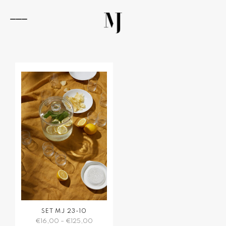
Zum
Inhalt
springen
Navigation
umschalten
SET MJ 23-10
€
16,00
–
€
125,00