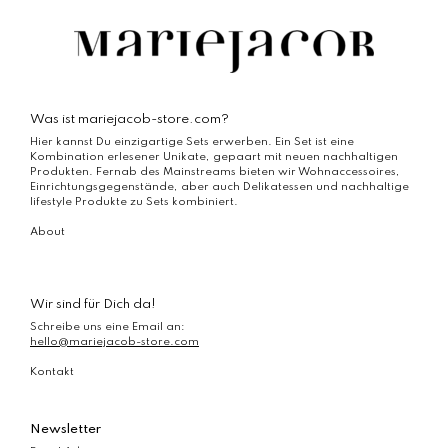
auf.
Varianten
Die
auf.
Optionen
Die
können
Optionen
auf
können
der
auf
Produktseite
der
Was ist mariejacob-store.com?
gewählt
Produktseite
werden
Hier kannst Du einzigartige Sets erwerben. Ein Set ist eine
gewählt
Kombination erlesener Unikate, gepaart mit neuen nachhaltigen
werden
Produkten. Fernab des Mainstreams bieten wir Wohnaccessoires,
Einrichtungsgegenstände, aber auch Delikatessen und nachhaltige
lifestyle Produkte zu Sets kombiniert.
About
Wir sind für Dich da!
Schreibe uns eine Email an:
hello@mariejacob-store.com
Kontakt
Newsletter