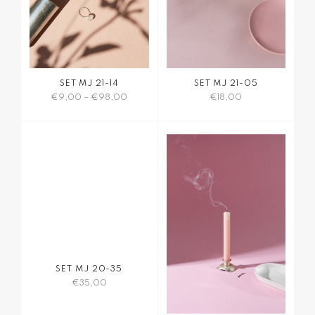
Produktseite
Produktseite
gewählt
gewählt
werden
werden
SET MJ 21-14
SET MJ 21-05
€
9,00
–
€
98,00
€
18,00
Dieses
Produkt
weist
mehrere
Varianten
auf.
Die
Optionen
können
auf
der
Produktseite
gewählt
SET MJ 20-35
werden
€
35,00