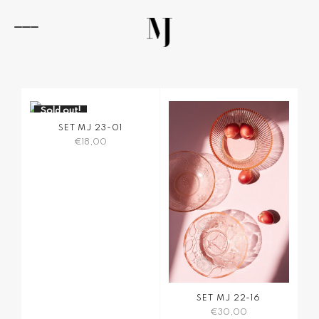
Zum
Inhalt
springen
Navigation
umschalten
Sold out!
SET MJ 23-01
€
18,00
SET MJ 22-16
€
30,00