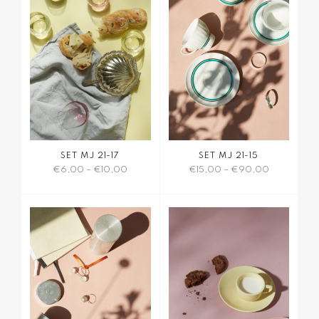
SET MJ 21-17
SET MJ 21-15
€
6,00
–
€
10,00
€
15,00
–
€
90,00
Dieses
Dieses
Produkt
Produkt
weist
weist
mehrere
mehrere
Varianten
Varianten
auf.
auf.
Die
Die
Optionen
Optionen
können
können
auf
auf
der
der