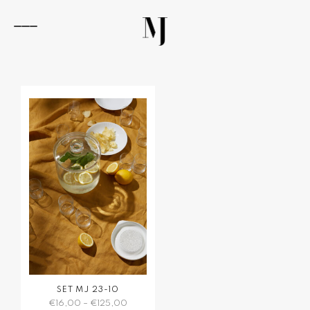
Zum
Inhalt
springen
Navigation
umschalten
SET MJ 23-10
€
16,00
–
€
125,00