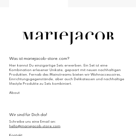
Dieses
Produkt
weist
mehrere
Varianten
auf.
Die
Optionen
können
auf
der
Was ist mariejacob-store.com?
Produktseite
Hier kannst Du einzigartige Sets erwerben. Ein Set ist eine
gewählt
Kombination erlesener Unikate, gepaart mit neuen nachhaltigen
werden
Produkten. Fernab des Mainstreams bieten wir Wohnaccessoires,
Einrichtungsgegenstände, aber auch Delikatessen und nachhaltige
lifestyle Produkte zu Sets kombiniert.
About
Wir sind für Dich da!
Schreibe uns eine Email an:
hello@mariejacob-store.com
Kontakt