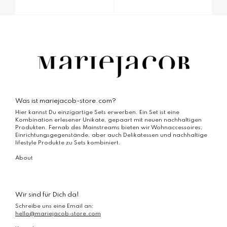
Dieses
Produkt
weist
mehrere
Varianten
auf.
Die
Optionen
können
auf
der
Was ist mariejacob-store.com?
Produktseite
Hier kannst Du einzigartige Sets erwerben. Ein Set ist eine
gewählt
Kombination erlesener Unikate, gepaart mit neuen nachhaltigen
werden
Produkten. Fernab des Mainstreams bieten wir Wohnaccessoires,
Einrichtungsgegenstände, aber auch Delikatessen und nachhaltige
lifestyle Produkte zu Sets kombiniert.
About
Wir sind für Dich da!
Schreibe uns eine Email an:
hello@mariejacob-store.com